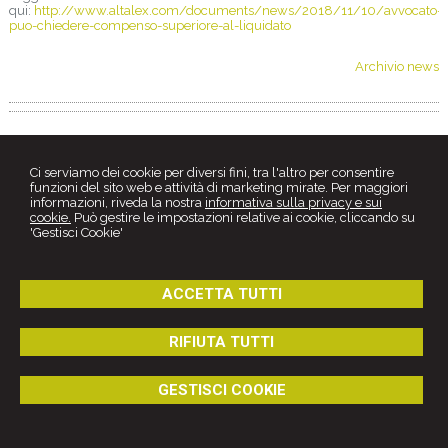
qui:
http://www.altalex.com/documents/news/2018/11/10/avvocato-
puo-chiedere-compenso-superiore-al-liquidato
Archivio news
Ci serviamo dei cookie per diversi fini, tra l'altro per consentire
funzioni del sito web e attività di marketing mirate. Per maggiori
informazioni, riveda la nostra
informativa sulla privacy e sui
cookie.
Può gestire le impostazioni relative ai cookie, cliccando su
'Gestisci Cookie'
ACCETTA TUTTI
Roberto Parise
Studio Legale
RIFIUTA TUTTI
via Salvo d'Acquisto -
Cariati
87062
,
CS
Tel.
0983 968500
Fax
0983 968500
GESTISCI COOKIE
© 2026 Copyright Studio Legale Parise. Tutti i diritti riservati | P.IVA
01794830784 |
Gestisci Cookie
-
Sitemap
-
Privacy
-
Cookie policy
-
Credits