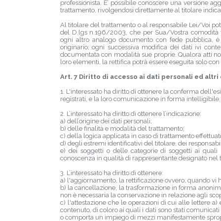
professionista. E’ possibile conoscere una versione ag
trattamento, rivolgendosi direttamente al titolare indica
Al titolare del trattamento o al responsabile Lei/Voi potrà
del D.lgs n.196/2003, che per Sua/Vostra comodità vi
ogni altro analogo documento con fede pubblica, è 
originario; ogni successiva modifica dei dati ivi con
documentata con modalità sue proprie. Qualora atti notar
loro elementi, la rettifica potrà essere eseguita solo con 
Art. 7 Diritto di accesso ai dati personali ed altri 
1. L'interessato ha diritto di ottenere la conferma dell
registrati, e la loro comunicazione in forma intelligibile.
2. L’interessato ha diritto di ottenere l’indicazione:
a) dell’origine dei dati personali;
b) delle finalità e modalità del trattamento;
c) della logica applicata in caso di trattamento effettuato
d) degli estremi identificativi del titolare, dei responsa
e) dei soggetti o delle categorie di soggetti ai qua
conoscenza in qualità di rappresentante designato nel terr
3. L’interessato ha diritto di ottenere:
a) l'aggiornamento, la rettificazione ovvero, quando vi ha
b) la cancellazione, la trasformazione in forma anonima o
non è necessaria la conservazione in relazione agli scopi 
c) l'attestazione che le operazioni di cui alle lettere 
contenuto, di coloro ai quali i dati sono stati comunicati
o comporta un impiego di mezzi manifestamente sproporz