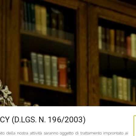
Y (D.LGS. N. 196/2003)
mbito della nostra attività saranno oggetto di trattamento improntato ai