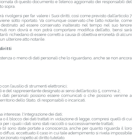
giornata di questo documento e l’elenco aggiornato dei responsabili del
to sopra.
 rivolgersi per far valere i Suoi diritti, così come previsto dall’articolo 7
ene sotto riportato. Va comunque osservato che l’atto notarile, come
destinato ad essere conservato inalterato nel tempo nel suo tenore
tenuti non dovrà e non potrà comportare modifica dell’atto, bensì sarà
ili richiedano di essere corretti a causa di obiettiva erroneità di alcuni
un ulteriore atto notarile.
diritti
'esistenza o meno di dati personali che lo riguardano, anche se non ancora
 con l’ausilio di strumenti elettronici;
bili e del rappresentante designato ai sensi dell’articolo 5, comma 2;
li i dati personali possono essere comunicati o che possono venirne a
itorio dello Stato, di responsabili o incaricati.
 interesse, l'integrazione dei dati;
 il blocco dei dati trattati in violazione di legge, compresi quelli di cui
per i quali i dati sono stati raccolti o successivamente trattati;
a) e b) sono state portate a conoscenza, anche per quanto riguarda il loro
 o diffusi, eccettuato il caso in cui tale adempimento si rivela impossibile
ionato rispetto al diritto tutelato.