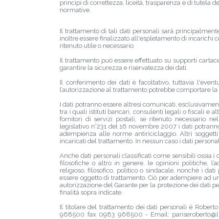
principi di correttezza, liceità, trasparenza e di tutela d
normative.
Il trattamento di tali dati personali sarà principalment
inoltre essere finalizzato all'espletamento di incarichi c
ritenuto utile o necessario.
Il trattamento può essere effettuato su supporti cartac
garantire la sicurezza e riservatezza dei dati.
Il conferimento dei dati è facoltativo, tuttavia l'eventu
l’autorizzazione al trattamento potrebbe comportare la
I dati potranno essere altresì comunicati, esclusivamente
tra i quali istituti bancari, consulenti legali o fiscali e 
fornitori di servizi postali, se ritenuto necessario 
legislativo n°231 del 16 novembre 2007 i dati potranno
adempienza alle norme antiriciclaggio. Altri soggetti
incaricati del trattamento. In nessun caso i dati personal
Anche dati personali classificati come sensibili ossia i d
filosofiche o altro in genere, le opinioni politiche, l’
religioso, filosofico, politico o sindacale, nonché i dat
essere oggetto di trattamento. Ciò per adempiere ad un 
autorizzazione del Garante per la protezione dei dati p
finalità sopra indicate.
Il titolare del trattamento dei dati personali è Rober
968500 fax 0983 968500 - Email: pariseroberto@libero