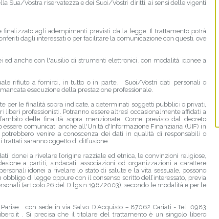
ella Sua/Vostra riservatezza e dei Suoi/Vostri diritti, ai sensi delle vigenti
e finalizzato agli adempimenti previsti dalla legge. Il trattamento potrà
onferiti dagli interessati o per facilitare la comunicazione con questi, ove
ei ed anche con l'ausilio di strumenti elettronici, con modalità idonee a
ale rifiuto a fornirci, in tutto o in parte, i Suoi/Vostri dati personali o
 mancata esecuzione della prestazione professionale.
 per le finalità sopra indicate, a determinati soggetti pubblici o privati,
altri liberi professionisti. Potranno essere altresì occasionalmente affidati a
nell’ambito delle finalità sopra menzionate. Come previsto dal decreto
 essere comunicati anche all'Unità d'Informazione Finanziaria (UIF) in
 potrebbero venire a conoscenza dei dati in qualità di responsabili o
i trattati saranno oggetto di diffusione.
ati idonei a rivelare l’origine razziale ed etnica, le convinzioni religiose,
adesione a partiti, sindacati, associazioni od organizzazioni a carattere
i personali idonei a rivelare lo stato di salute e la vita sessuale, possono
obbligo di legge oppure con il consenso scritto dell’interessato, previa
ersonali (articolo 26 del D.lgs n.196/2003), secondo le modalità e per le
to Parise con sede in via Salvo D'Acquisto – 87062 Cariati - Tel. 0983
.it . Si precisa che il titolare del trattamento è un singolo libero